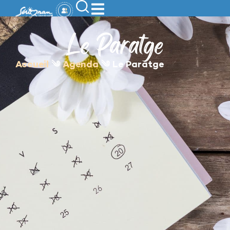
contenu
principal
Le Paratge
Accueil
༄
Agenda
༄
Le Paratge