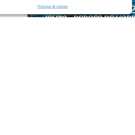
Politique de cookies
’ouverture
di :
t de 14h à 18h
t de 14h à 17h