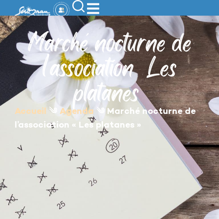
contenu
principal
Marché nocturne de
l’association « Les
platanes »
Accueil
༄
Agenda
༄
Marché nocturne de
l’association « Les platanes »