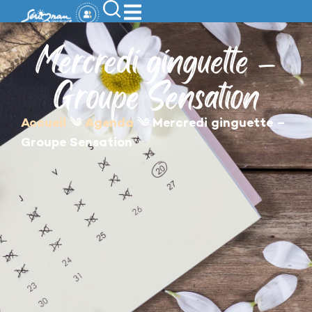
contenu
principal
Mercredi ginguette –
Groupe Sensation
Accueil
༄
Agenda
༄
Mercredi ginguette –
Groupe Sensation