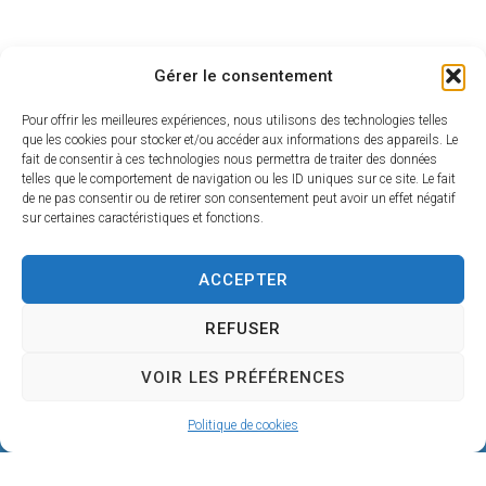
Gérer le consentement
Pour offrir les meilleures expériences, nous utilisons des technologies telles
que les cookies pour stocker et/ou accéder aux informations des appareils. Le
fait de consentir à ces technologies nous permettra de traiter des données
telles que le comportement de navigation ou les ID uniques sur ce site. Le fait
de ne pas consentir ou de retirer son consentement peut avoir un effet négatif
sur certaines caractéristiques et fonctions.
ACCEPTER
REFUSER
Mairie de SÉRIGNAN
VOIR LES PRÉFÉRENCES
146, avenue de la Plage
34410 SÉRIGNAN
Politique de cookies
04 67 32 60 90
Nous écrire