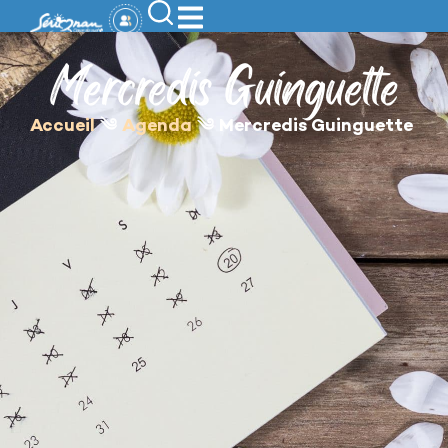
contenu
principal
Mercredis Guinguette
Accueil
༄
Agenda
༄
Mercredis Guinguette