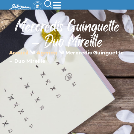
contenu
principal
Mercredis Guinguette
– Duo Mireille
Accueil
༄
Agenda
༄
Mercredis Guinguette
– Duo Mireille