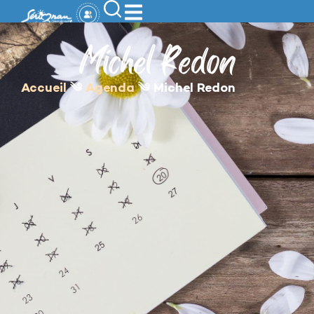
contenu
principal
Michel Redon
Accueil
༄
Agenda
༄
Michel Redon