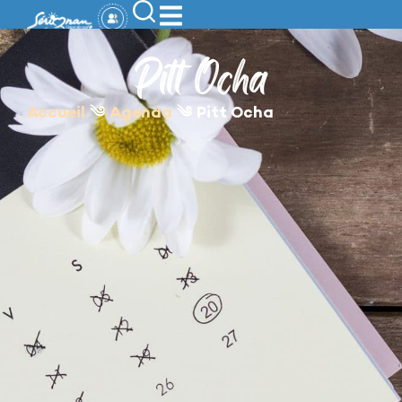
contenu
principal
Pitt Ocha
Accueil
༄
Agenda
༄
Pitt Ocha