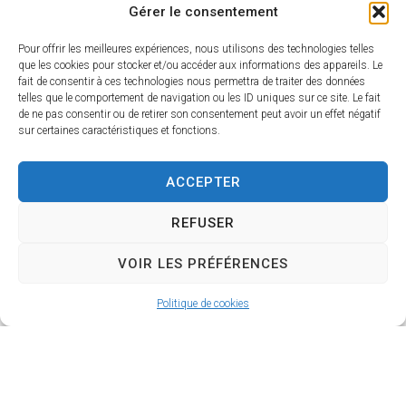
https://www.lacigaliere.fr/spectacle-la-
Gérer le consentement
cigaliere/concert-ogres-de-barback-pitt-ocha/
Pour offrir les meilleures expériences, nous utilisons des technologies telles
Spectacle programmé en partenariat avec La Scène
que les cookies pour stocker et/ou accéder aux informations des appareils. Le
fait de consentir à ces technologies nous permettra de traiter des données
de Bayssan - Département de l'Hérault
telles que le comportement de navigation ou les ID uniques sur ce site. Le fait
de ne pas consentir ou de retirer son consentement peut avoir un effet négatif
sur certaines caractéristiques et fonctions.
Voir tous les évènements
ACCEPTER
REFUSER
VOIR LES PRÉFÉRENCES
Politique de cookies