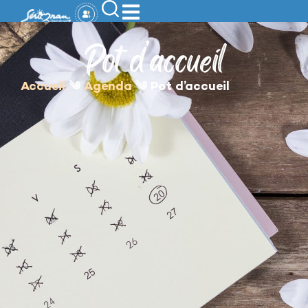
contenu
principal
Pot d’accueil
Accueil
༄
Agenda
༄
Pot d’accueil