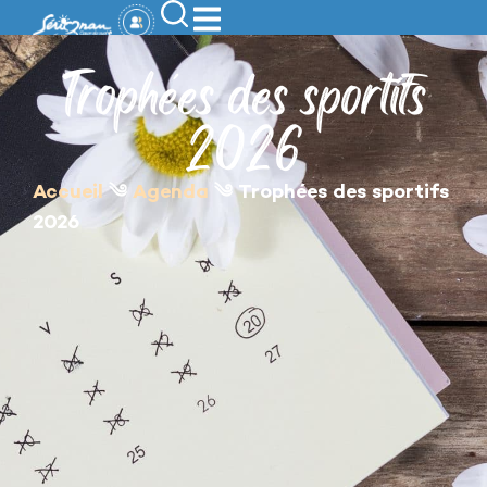
contenu
principal
Trophées des sportifs
2026
Accueil
༄
Agenda
༄
Trophées des sportifs
2026