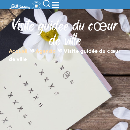
contenu
principal
Visite guidée du cœur
de ville
Accueil
༄
Agenda
༄
Visite guidée du cœur
de ville