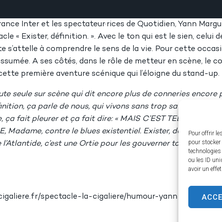
rance Inter et les spectateur·rices de Quotidien, Yann Margu
e « Exister, définition. ». Avec le ton qui est le sien, celui d
 s’attelle à comprendre le sens de la vie. Pour cette occasi
é assumée. A ses côtés, dans le rôle de metteur en scène, le c
ette première aventure scénique qui l’éloigne du stand-up.
oute seule sur scène qui dit encore plus de conneries encore 
inition, ça parle de nous, qui vivons sans trop savoir comme
rire, ça fait pleurer et ça fait dire: « MAIS C’EST TELLEMENT
E, Madame, contre le blues existentiel. Exister, définition, c’e
Pour offrir l
pour stocker 
 l’Atlantide, c’est une Ortie pour les gouverner toutes et dan
technologies
ou les ID uni
avoir un effe
ACC
igaliere.fr/spectacle-la-cigaliere/humour-yann-marguet/