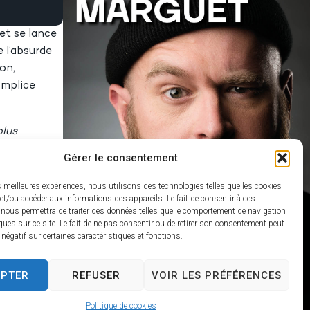
et se lance
e l’absurde
on,
omplice
plus
nt ni
Gérer le consentement
 ÇA, A PART
st les
es meilleures expériences, nous utilisons des technologies telles que les cookies
et/ou accéder aux informations des appareils. Le fait de consentir à ces
s les
 nous permettra de traiter des données telles que le comportement de navigation
ques sur ce site. Le fait de ne pas consentir ou de retirer son consentement peut
t négatif sur certaines caractéristiques et fonctions.
EPTER
REFUSER
VOIR LES PRÉFÉRENCES
Politique de cookies