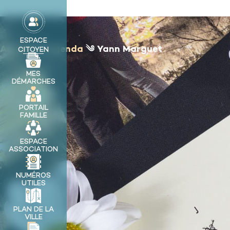
contenu
principal
MA VILLE
ESPACE
Accueil
༄
Agenda
༄
Yann Marguet
CITOYEN
MES
DÉMARCHES
PORTAIL
FAMILLE
ESPACE
ASSOCIATION
NUMÉROS
UTILES
PLAN DE LA
VILLE