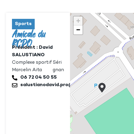
+
Sports
−
Amicale du
RCPO
Président : David
SALUSTIANO
Complexe sportif
Séri
Marcelin Aita
gnan
06 72 04 50 55
salustianodavid.pro@gmail.com