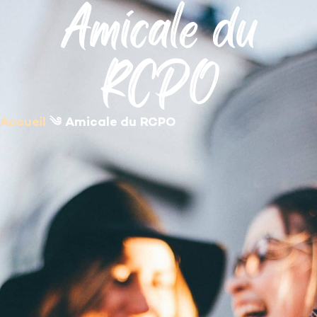
Amicale du
contenu
principal
RCPO
Accueil
༄
Amicale du RCPO