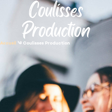
Coulisses
contenu
principal
Production
Accueil
༄
Coulisses Production