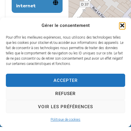
internet
Leaflet
|
©
OpenStreetMap
Gérer le consentement
contributors
Pour offrir les meilleures expériences, nous utilisons des technologies telles
que les cookies pour stocker et/ou accéder aux informations des appareils. Le
fait de consentir à ces technologies nous permettra de traiter des données
telles que le comportement de navigation ou les ID uniques sur ce site. Le fait
de ne pas consentir ou de retirer son consentement peut avoir un effet négatif
sur certaines caractéristiques et fonctions.
ACCEPTER
REFUSER
VOIR LES PRÉFÉRENCES
Mairie de SÉRIGNAN
Politique de cookies
146, avenue de la Plage