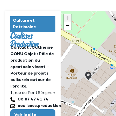
+
Culture et
−
Patrimoine
Coulisses
Production
Contact : Catherine
CONU Objet : Pôle de
production du
spectacle vivant -
Porteur de projets
culturels autour de
l'oralité.
1, rue du Pont
Sérignan
06 87 47 41 74
coulisses.production@gmail.com
Voir le site