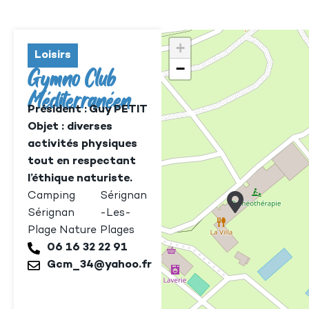
+
Loisirs
−
Gymno Club
Méditerranéen
Président : Guy PETIT
Objet : diverses
activités physiques
tout en respectant
l’éthique naturiste.
Camping
Sérignan
Sérignan
-Les-
Plage Nature
Plages
06 16 32 22 91
Gcm_34@yahoo.fr