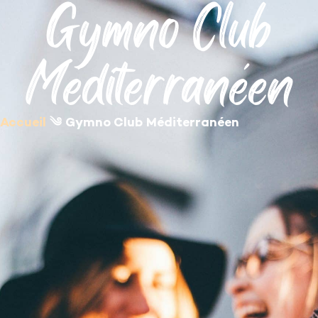
Gymno Club
contenu
principal
Méditerranéen
Accueil
༄
Gymno Club Méditerranéen