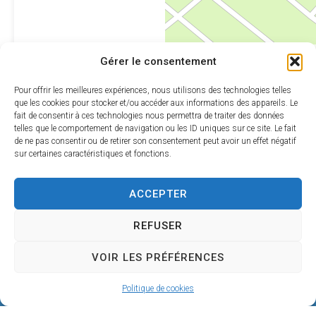
Leaflet
|
©
OpenStreetMap
Gérer le consentement
contributors
Pour offrir les meilleures expériences, nous utilisons des technologies telles
que les cookies pour stocker et/ou accéder aux informations des appareils. Le
fait de consentir à ces technologies nous permettra de traiter des données
telles que le comportement de navigation ou les ID uniques sur ce site. Le fait
de ne pas consentir ou de retirer son consentement peut avoir un effet négatif
sur certaines caractéristiques et fonctions.
ACCEPTER
REFUSER
VOIR LES PRÉFÉRENCES
Mairie de SÉRIGNAN
Politique de cookies
146, avenue de la Plage