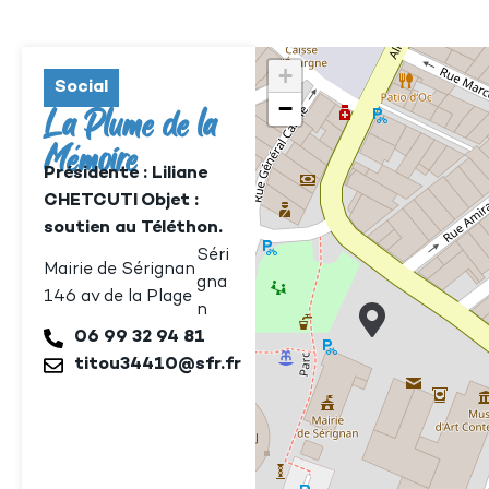
+
Social
−
La Plume de la
Mémoire
Présidente : Liliane
CHETCUTI Objet :
soutien au Téléthon.
Séri
Mairie de Sérignan
gna
146 av de la Plage
n
06 99 32 94 81
titou34410@sfr.fr