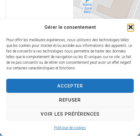
Leaflet
|
©
OpenStreetMap
Gérer le consentement
contributors
Pour offrir les meilleures expériences, nous utilisons des technologies telles
que les cookies pour stocker et/ou accéder aux informations des appareils. Le
fait de consentir à ces technologies nous permettra de traiter des données
telles que le comportement de navigation ou les ID uniques sur ce site. Le fait
de ne pas consentir ou de retirer son consentement peut avoir un effet négatif
sur certaines caractéristiques et fonctions.
ACCEPTER
REFUSER
VOIR LES PRÉFÉRENCES
Mairie de SÉRIGNAN
Politique de cookies
146, avenue de la Plage