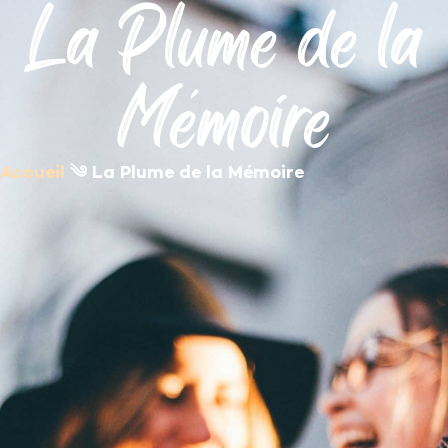
La Plume de la
contenu
principal
Mémoire
Accueil
༄
La Plume de la Mémoire