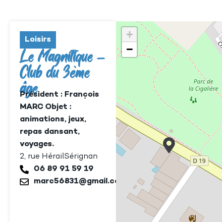
+
Loisirs
−
Le Magnifique –
Club du 3ème
âge
Président : François
MARC Objet :
animations, jeux,
repas dansant,
voyages.
2, rue Hérail
Sérignan
06 89 91 59 19
marc56831@gmail.com