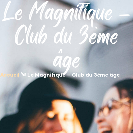
Le Magnifique –
contenu
principal
Club du 3ème
âge
Accueil
༄
Le Magnifique – Club du 3ème âge