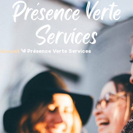
Présence Verte
contenu
principal
Services
Accueil
༄
Présence Verte Services