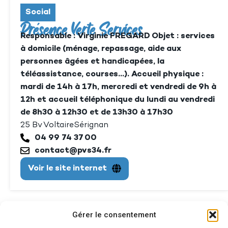
Social
Présence Verte Services
Responsable : Virginie FREGARD Objet : services
à domicile (ménage, repassage, aide aux
personnes âgées et handicapées, la
téléassistance, courses…). Accueil physique :
mardi de 14h à 17h, mercredi et vendredi de 9h à
12h et accueil téléphonique du lundi au vendredi
de 8h30 à 12h30 et de 13h30 à 17h30
25 Bv Voltaire
Sérignan
04 99 74 37 00
contact@pvs34.fr
Voir le site internet
Gérer le consentement