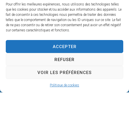
Pour offrir les meilleures expériences, nous utilisons des technologies telles
que les cookies pour stocker et/ou accéder aux informations des appareils. Le
fait de consentir à ces technologies nous permettra de traiter des données
telles que le comportement de navigation ou les ID uniques sur ce site. Le fait
de ne pas consentir ou de retirer son consentement peut avoir un effet négatif
sur certaines caractéristiques et fonctions.
ACCEPTER
REFUSER
Mairie de SÉRIGNAN
VOIR LES PRÉFÉRENCES
146, avenue de la Plage
34410 SÉRIGNAN
Politique de cookies
04 67 32 60 90
Nous écrire
Horaires d’ouverture
Du lundi au jeudi :
De 8h à 12h et de 14h à 18h