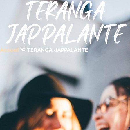
TERANGA
contenu
principal
JAPPALANTE
Accueil
༄
TERANGA JAPPALANTE