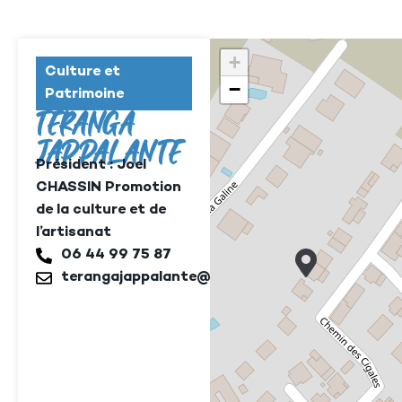
+
Culture et
−
Patrimoine
TERANGA
JAPPALANTE
Président : Joel
CHASSIN Promotion
de la culture et de
l’artisanat
06 44 99 75 87
terangajappalante@gmail.com