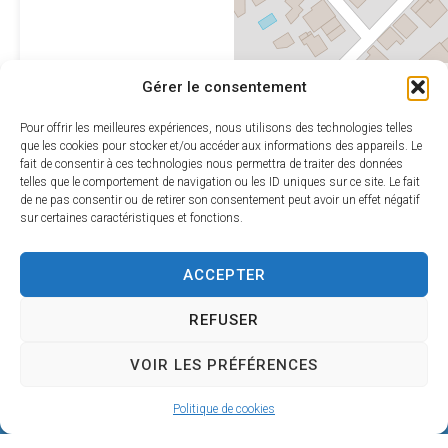
Leaflet
|
©
OpenStreetMap
Gérer le consentement
contributors
Pour offrir les meilleures expériences, nous utilisons des technologies telles
que les cookies pour stocker et/ou accéder aux informations des appareils. Le
fait de consentir à ces technologies nous permettra de traiter des données
telles que le comportement de navigation ou les ID uniques sur ce site. Le fait
de ne pas consentir ou de retirer son consentement peut avoir un effet négatif
sur certaines caractéristiques et fonctions.
ACCEPTER
REFUSER
VOIR LES PRÉFÉRENCES
Mairie de SÉRIGNAN
Politique de cookies
146, avenue de la Plage