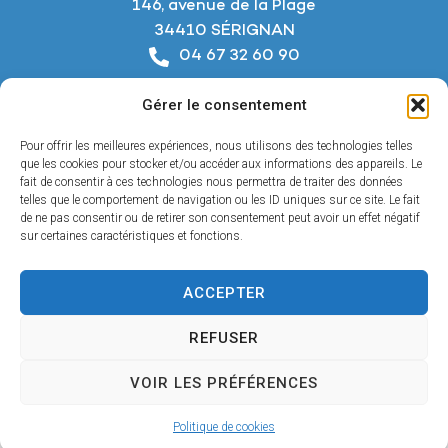
146, avenue de la Plage
34410 SÉRIGNAN
04 67 32 60 90
Nous écrire
Gérer le consentement
Horaires d’ouverture
Du lundi au jeudi :
Pour offrir les meilleures expériences, nous utilisons des technologies telles
De 8h à 12h et de 14h à 18h
que les cookies pour stocker et/ou accéder aux informations des appareils. Le
fait de consentir à ces technologies nous permettra de traiter des données
telles que le comportement de navigation ou les ID uniques sur ce site. Le fait
Le vendredi :
de ne pas consentir ou de retirer son consentement peut avoir un effet négatif
De 8h à 12h et de 14h à 17h
sur certaines caractéristiques et fonctions.
ACCEPTER
Accessibilité
REFUSER
Mentions légales
Confidentialité
VOIR LES PRÉFÉRENCES
Plan du site
© 2025 - Propulsé par Utopia
Politique de cookies