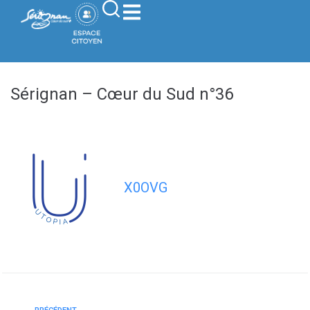
contenu
principal
Sérignan – Cœur du Sud n°36
X0OVG