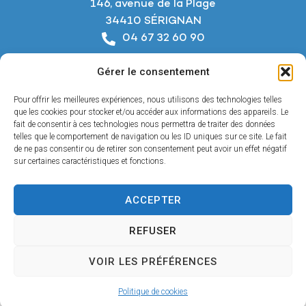
146, avenue de la Plage
34410 SÉRIGNAN
04 67 32 60 90
Nous écrire
Gérer le consentement
Horaires d’ouverture
Du lundi au jeudi :
Pour offrir les meilleures expériences, nous utilisons des technologies telles
De 8h à 12h et de 14h à 18h
que les cookies pour stocker et/ou accéder aux informations des appareils. Le
fait de consentir à ces technologies nous permettra de traiter des données
telles que le comportement de navigation ou les ID uniques sur ce site. Le fait
Le vendredi :
de ne pas consentir ou de retirer son consentement peut avoir un effet négatif
De 8h à 12h et de 14h à 17h
sur certaines caractéristiques et fonctions.
ACCEPTER
Accessibilité
REFUSER
Mentions légales
Confidentialité
VOIR LES PRÉFÉRENCES
Plan du site
© 2025 - Propulsé par Utopia
Politique de cookies