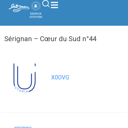
contenu
principal
Sérignan – Cœur du Sud n°44
X0OVG