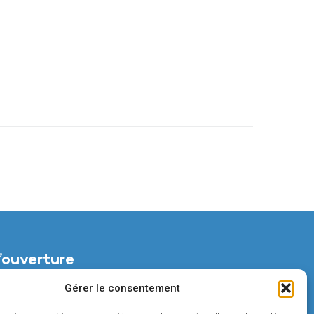
’ouverture
di :
Gérer le consentement
t de 14h à 18h