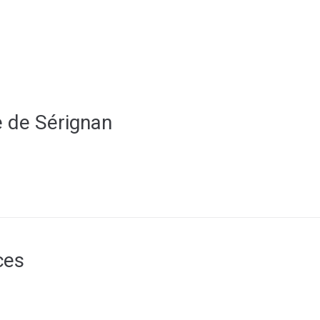
MON QUOTIDIEN
DÉCOUVRIR SÉRIGNAN
MES DÉMARCHES
e de Sérignan
ces