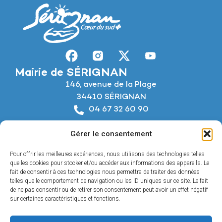
Mairie de SÉRIGNAN
146, avenue de la Plage
34410 SÉRIGNAN
04 67 32 60 90
Nous écrire
Gérer le consentement
Horaires d’ouverture
Du lundi au jeudi :
Pour offrir les meilleures expériences, nous utilisons des technologies telles
De 8h à 12h et de 14h à 18h
que les cookies pour stocker et/ou accéder aux informations des appareils. Le
fait de consentir à ces technologies nous permettra de traiter des données
telles que le comportement de navigation ou les ID uniques sur ce site. Le fait
Le vendredi :
de ne pas consentir ou de retirer son consentement peut avoir un effet négatif
De 8h à 12h et de 14h à 17h
sur certaines caractéristiques et fonctions.